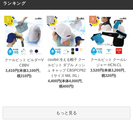
ランキング
1
2
3
coolbit 冷える帽子 クー
クールビット クールレ
クールビット ビルダーV
ルビット ダブル メッシ
ジャー HCN-CL
CBBV
ュ キャップ CBSPCP82
3,520円(本体3,200円、
3,410円(本体3,100円、
( サイズ M/L /XL）
税320円)
税310円)
4,400円(本体4,000円、
税400円)
もっと見る