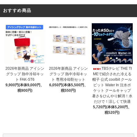
おすすめ商品
2026年新商品 アイシン
2026年新商品 アイシン
TBSテレビ THE TI
グラップ 熱中冷却キッ
グラップ 熱中冷却キッ
MEで紹介された冷える
ト 専用冷却剤セット
ト FAK-ST6
帽子 公式 coolbit クール
6,050円(本体5,500円、
9,900円(本体9,000円、
ビット Water In 注水ポ
税550円)
税900円)
ケット クールキャップ
暑さをひんやり解消！水
だけで！涼しくて快適
5,720円(本体5,200円、
税520円)