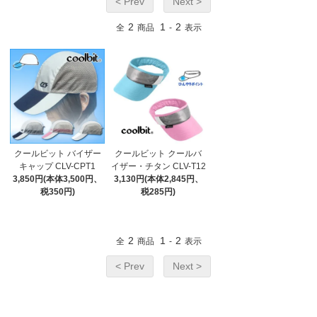
< Prev
Next >
2
1
2
全
商品
-
表示
クールビット バイザー
クールビット クールバ
キャップ CLV-CPT1
イザー・チタン CLV-T12
3,850円(本体3,500円、
3,130円(本体2,845円、
税350円)
税285円)
2
1
2
全
商品
-
表示
< Prev
Next >