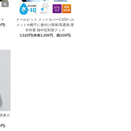
ード
クールビット メットカバーCXS/ヘル
0円)
メットや帽子に後付け簡単/高遮熱 屋
外作業 熱中症対策グッズ
3,520円(本体3,200円、税320円)
防炎カ
0円)