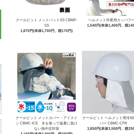
クールビット メットパットSS CBMP-
ヘルメット作業用カッパフ
SS
1,540円(本体1,400円、税14
1,870円(本体1,700円、税170円)
クールビット メットカバー・アイスイ
クールビット ヘルメット用冷却
ン CBMC-ICE 氷を使って猛暑に負け
バー CBMC-CFR
ない熱中症対策
3,850円(本体3,500円、税35