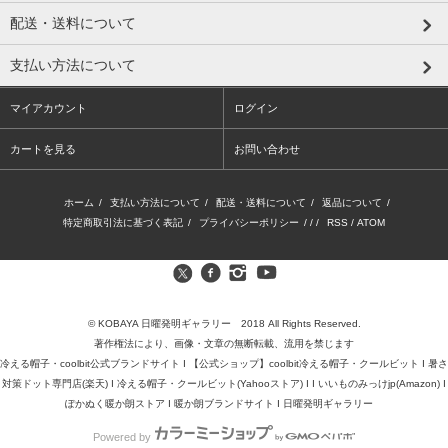
配送・送料について
支払い方法について
マイアカウント
ログイン
カートを見る
お問い合わせ
ホーム
/
支払い方法について
/
配送・送料について
/
返品について
/
特定商取引法に基づく表記
/
プライバシーポリシー
/ / /
RSS
/
ATOM
© KOBAYA 日曜発明ギャラリー 2018 All Rights Reserved.
著作権法により、画像・文章の無断転載、流用を禁じます
冷える帽子・coolbit公式ブランドサイト
I
【公式ショップ】coolbit冷える帽子・クールビット
I
暑さ
対策ドット専門店(楽天)
I
冷える帽子・クールビット(Yahooストア)
I I
いいものみっけjp(Amazon)
I
ぽかぬく暖か朗ストア
I
暖か朗ブランドサイト
I
日曜発明ギャラリー
Powered by