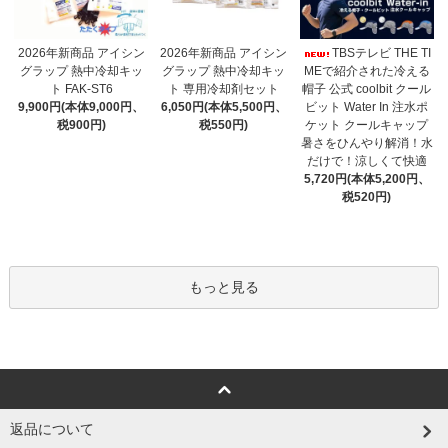
2026年新商品 アイシン
2026年新商品 アイシン
TBSテレビ THE TI
グラップ 熱中冷却キッ
グラップ 熱中冷却キッ
MEで紹介された冷える
ト 専用冷却剤セット
ト FAK-ST6
帽子 公式 coolbit クール
6,050円(本体5,500円、
9,900円(本体9,000円、
ビット Water In 注水ポ
税550円)
税900円)
ケット クールキャップ
暑さをひんやり解消！水
だけで！涼しくて快適
5,720円(本体5,200円、
税520円)
もっと見る
返品について