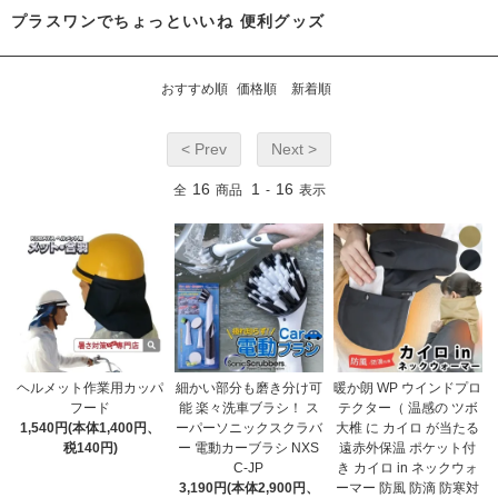
プラスワンでちょっといいね 便利グッズ
おすすめ順
価格順
新着順
< Prev
Next >
16
1
16
全
商品
-
表示
ヘルメット作業用カッパ
細かい部分も磨き分け可
暖か朗 WP ウインドプロ
フード
能 楽々洗車ブラシ！ ス
テクター（ 温感の ツボ
1,540円(本体1,400円、
ーパーソニックスクラバ
大椎 に カイロ が当たる
税140円)
ー 電動カーブラシ NXS
遠赤外保温 ポケット付
C-JP
き カイロ in ネックウォ
3,190円(本体2,900円、
ーマー 防風 防滴 防寒対