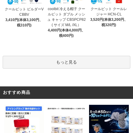
coolbit 冷える帽子 クー
クールビット クールレ
クールビット ビルダーV
ルビット ダブル メッシ
ジャー HCN-CL
CBBV
ュ キャップ CBSPCP82
3,520円(本体3,200円、
3,410円(本体3,100円、
( サイズ M/L /XL）
税320円)
税310円)
4,400円(本体4,000円、
税400円)
もっと見る
おすすめ商品