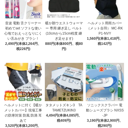
音波 電動 舌クリーナー
暖か朗ウエストウォーマ
ヘルメット用雨カバー
初めてset ソフトな使い
ー 専用 継ぎ足し ベルト
（メット合羽） MC-RK
心地でおえっとなりにく
(10cmから15cm程度 継
P1-NVY
い舌みがき ブラシ！
ぎ足せます)
1,560円(本体1,418円、
2,490円(本体2,264円、
880円(本体800円、税80
税142円)
税226円)
円)
ヘルメットに付く【暖か
タタメットズキン3 TA
ソニックスクラバー 電
メットカバー】現場工事
TAMETZUKIN3
動シューズブラシ NXSS
の防寒対策 防風 防滴 耳
4,494円(本体4,085円、
-JP
あて
税409円)
3,190円(本体2,900円、
3,520円(本体3,200円、
税290円)