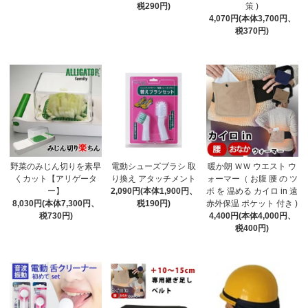
税290円)
策 )
4,070円(本体3,700円、
税370円)
野菜のみじん切りを素早
電動シューズブラシ 取
暖か朗 ＷＷ ウエスト ウ
くカット【アリゲータ
り換え アタッチメント
ォーマー（ お腹 腰 の ツ
ー】
2,090円(本体1,900円、
ボ を 温める カイロ in 遠
8,030円(本体7,300円、
税190円)
赤外保温 ポケット 付き )
税730円)
4,400円(本体4,000円、
税400円)