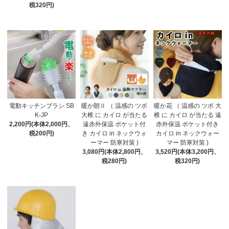
税320円)
電動キッチンブラシ SB
暖か朗Ⅱ （ 温感の ツボ
暖か花 （ 温感の ツボ 大
K-JP
大椎 に カイロ が当たる
椎 に カイロ が当たる 遠
2,200円(本体2,000円、
遠赤外保温 ポケット付
赤外保温 ポケット付き
税200円)
き カイロ in ネックウォ
カイロ in ネックウォー
ーマー 防寒対策 )
マー 防寒対策 )
3,080円(本体2,800円、
3,520円(本体3,200円、
税280円)
税320円)