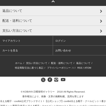
返品について
配送・送料について
支払い方法について
マイアカウント
ログイン
カートを見る
お問い合わせ
ホーム
/
支払い方法について
/
配送・送料について
/
返品について
/
特定商取引法に基づく表記
/
プライバシーポリシー
/ / /
RSS
/
ATOM
© KOBAYA 日曜発明ギャラリー 2018 All Rights Reserved.
著作権法により、画像・文章の無断転載、流用を禁じます
冷える帽子・coolbit公式ブランドサイト
I
【公式ショップ】coolbit冷える帽子・クールビット
I
暑さ
対策ドット専門店(楽天)
I
冷える帽子・クールビット(Yahooストア)
I I
いいものみっけjp(Amazon)
I