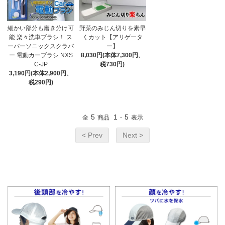
細かい部分も磨き分け可
野菜のみじん切りを素早
能 楽々洗車ブラシ！ ス
くカット【アリゲータ
ーパーソニックスクラバ
ー】
ー 電動カーブラシ NXS
8,030円(本体7,300円、
C-JP
税730円)
3,190円(本体2,900円、
税290円)
5
1
5
全
商品
-
表示
< Prev
Next >