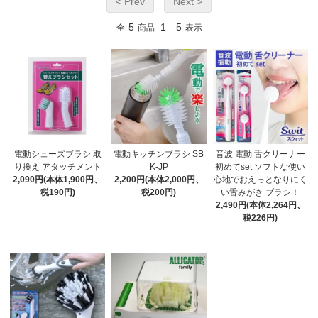
< Prev
Next >
5
1
5
全
商品
-
表示
電動シューズブラシ 取
電動キッチンブラシ SB
音波 電動 舌クリーナー
り換え アタッチメント
K-JP
初めてset ソフトな使い
2,090円(本体1,900円、
2,200円(本体2,000円、
心地でおえっとなりにく
税190円)
税200円)
い舌みがき ブラシ！
2,490円(本体2,264円、
税226円)