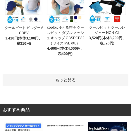
coolbit 冷える帽子 クー
クールビット クールレ
クールビット ビルダーV
ルビット ダブル メッシ
ジャー HCN-CL
CBBV
ュ キャップ CBSPCP82
3,520円(本体3,200円、
3,410円(本体3,100円、
( サイズ M/L /XL）
税320円)
税310円)
4,400円(本体4,000円、
税400円)
もっと見る
おすすめ商品