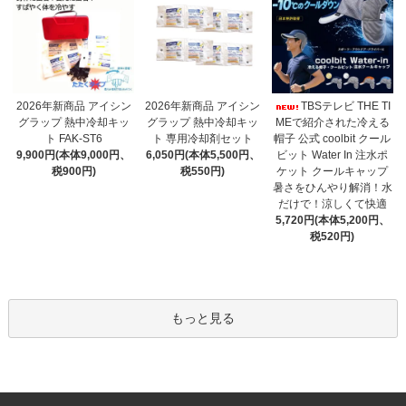
2026年新商品 アイシン
2026年新商品 アイシン
TBSテレビ THE TI
グラップ 熱中冷却キッ
グラップ 熱中冷却キッ
MEで紹介された冷える
ト 専用冷却剤セット
ト FAK-ST6
帽子 公式 coolbit クール
6,050円(本体5,500円、
9,900円(本体9,000円、
ビット Water In 注水ポ
税550円)
税900円)
ケット クールキャップ
暑さをひんやり解消！水
だけで！涼しくて快適
5,720円(本体5,200円、
税520円)
もっと見る