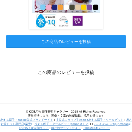
この商品のレビューを投稿
この商品のレビューを投稿
© KOBAYA 日曜発明ギャラリー 2018 All Rights Reserved.
著作権法により、画像・文章の無断転載、流用を禁じます
冷える帽子・coolbit公式ブランドサイト
I
【公式ショップ】coolbit冷える帽子・クールビット
I
暑さ
対策ドット専門店(楽天)
I
冷える帽子・クールビット(Yahooストア)
I I
いいものみっけjp(Amazon)
I
ぽかぬく暖か朗ストア
I
暖か朗ブランドサイト
I
日曜発明ギャラリー