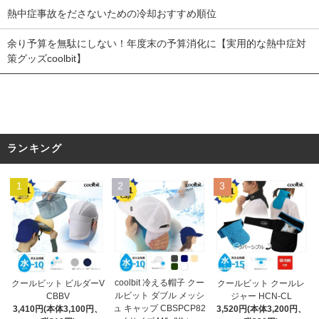
熱中症事故をださないための冷却おすすめ順位
余り予算を無駄にしない！年度末の予算消化に【実用的な熱中症対
策グッズcoolbit】
ランキング
1
2
3
coolbit 冷える帽子 クー
クールビット クールレ
クールビット ビルダーV
ルビット ダブル メッシ
ジャー HCN-CL
CBBV
ュ キャップ CBSPCP82
3,520円(本体3,200円、
3,410円(本体3,100円、