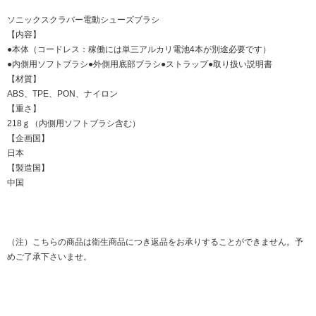
ソニックスクラバー電動シューズブラシ
【内容】
●本体（コードレス：稼働には単三アルカリ電池4本が別途必要です）
●内側用ソフトブラシ●外側用底部ブラシ●ストラップ●取り扱い説明書
【材質】
ABS、TPE、PON、ナイロン
【重さ】
218ｇ（内側用ソフトブラシ含む）
【企画国】
日本
【製造国】
中国
（注）こちらの商品は衛生商品につき返品をお承りすることができません。予
めご了承下さいませ。