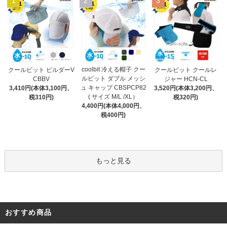
1
2
3
coolbit 冷える帽子 クー
クールビット クールレ
クールビット ビルダーV
ルビット ダブル メッシ
ジャー HCN-CL
CBBV
ュ キャップ CBSPCP82
3,520円(本体3,200円、
3,410円(本体3,100円、
( サイズ M/L /XL）
税320円)
税310円)
4,400円(本体4,000円、
税400円)
もっと見る
おすすめ商品