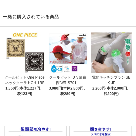
一緒に購入されている商品
クールビット One Piece
クールビット ＵＶ紅白
電動キッチンブラシ SB
ネッククーラ HCH-1RF
帽 WR-S701
K-JP
1,350円(本体1,227円、
3,080円(本体2,800円、
2,200円(本体2,000円、
税123円)
税280円)
税200円)