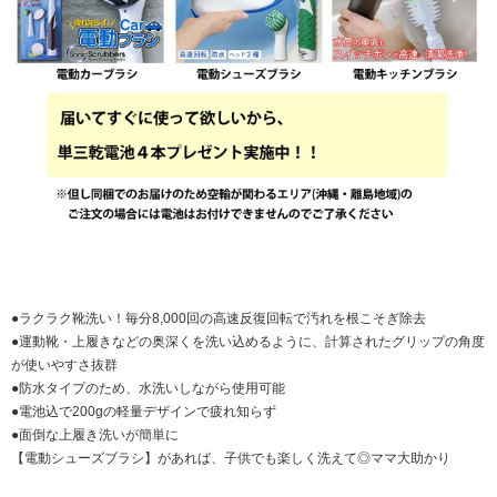
●ラクラク靴洗い！毎分8,000回の高速反復回転で汚れを根こそぎ除去
●運動靴・上履きなどの奥深くを洗い込めるように、計算されたグリップの角度
が使いやすさ抜群
●防水タイプのため、水洗いしながら使用可能
●電池込で200gの軽量デザインで疲れ知らず
●面倒な上履き洗いが簡単に
【電動シューズブラシ】があれば、子供でも楽しく洗えて◎ママ大助かり