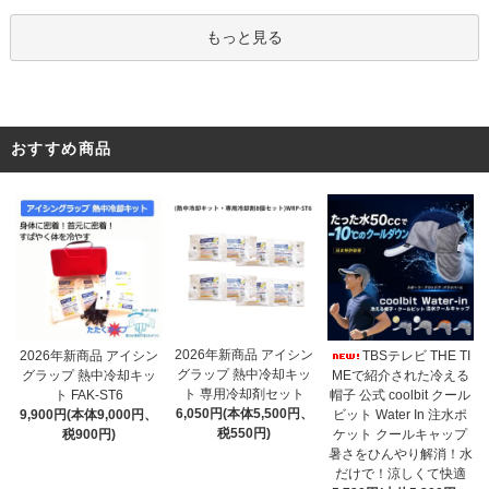
もっと見る
おすすめ商品
2026年新商品 アイシン
2026年新商品 アイシン
TBSテレビ THE TI
グラップ 熱中冷却キッ
グラップ 熱中冷却キッ
MEで紹介された冷える
ト 専用冷却剤セット
ト FAK-ST6
帽子 公式 coolbit クール
6,050円(本体5,500円、
9,900円(本体9,000円、
ビット Water In 注水ポ
税550円)
税900円)
ケット クールキャップ
暑さをひんやり解消！水
だけで！涼しくて快適