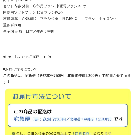
セット内容 外側、底部用ブラシ(中硬質ブラシ)×1ケ
内側用ソフトブラシ(軟質ブラシ)×1ケ
材質 本体：ABS樹脂 ブラシ台座：POM樹脂 ブラシ：ナイロン66
重さ 約80g
生産国 企画：日本／生産：中国
●〇● お店からご案内 ●〇●
■お届け方法について
この商品は、宅急便（送料本州750円、北海道沖縄1,200円）で配達
させて頂き
ます。