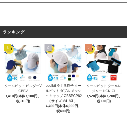
ランキング
1
2
3
coolbit 冷える帽子 クー
クールビット クールレ
クールビット ビルダーV
ルビット ダブル メッシ
ジャー HCN-CL
CBBV
ュ キャップ CBSPCP82
3,520円(本体3,200円、
3,410円(本体3,100円、
( サイズ M/L /XL）
税320円)
税310円)
4,400円(本体4,000円、
税400円)